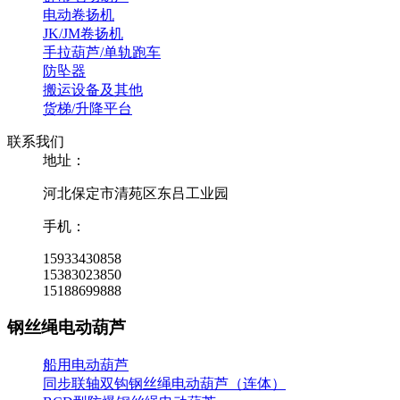
电动卷扬机
JK/JM卷扬机
手拉葫芦/单轨跑车
防坠器
搬运设备及其他
货梯/升降平台
联系我们
地址：
河北保定市清苑区东吕工业园
手机：
15933430858
15383023850
15188699888
钢丝绳电动葫芦
船用电动葫芦
同步联轴双钩钢丝绳电动葫芦（连体）