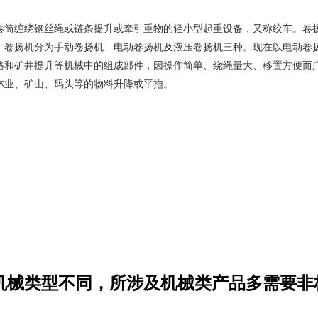
卷筒缠绕钢丝绳或链条提升或牵引重物的轻小型起重设备，又称绞车。卷
。卷扬机分为手动卷扬机、电动卷扬机及液压卷扬机三种。现在以电动卷
路和矿井提升等机械中的组成部件，因操作简单、绕绳量大、移置方便而
林业、矿山、码头等的物料升降或平拖。
重机械类型不同，所涉及机械类产品多需要