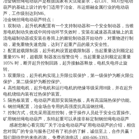
冶金钢丝绳电动葫芦是根据国家有关法规要求，在CD1、MD1型电动
葫芦的基础上设计的专门适用于冶金、吊运熔融金属行业的电动葫
芦，工作级别达到M6。
冶金钢丝绳电动葫芦特点：
1. 双制动，起升机构配置有一个支持制动器和一个安全制动器，当锥
形电机制动失效或中间传动环节失效时，安装在减速器高速轴上的直
流电磁制动器或安装在卷筒上的棘轮制动器开始动作，对重物进行制
动，避免重物失速危险，达到了起重产品的最大安全性。
2. 配置超载限制器，起升机构设置超载限制器，当起重量达到额定起
重量95% 时，超载限 制器发出报警信号，当起重量达到额定起重量
105% 时，断开起升控制回路，起升接触器释放，电机失电停止旋
转。
3. 双重限位，起升机构实现上升限位双保护，第一级保护为断火限位
保护，第二级保护为断控保护。
4. 高性能电机，起升电机和运行电机的绝缘等级采用H级，并在起升
电机绕组内装有过热保护装置。
5. 隔热板装置，电动葫芦底部安装隔热板，具有高温隔热保护功能。
6. 钢丝绳配置，冶金场合专用的高强度抗高温钢丝绳。
7. 控制方式，优先采用遥控控制，便于操作人员处于安全位置操作。
矿用钢丝绳电动葫芦，东特起重可以承接非标定制
钢丝绳电动葫芦
感谢您耐心看完我厂关于冶金电动葫芦矿用电动葫芦的介绍，相信
您对我厂的专业与服务已经有了初步的了解，诚信至上，合作共赢！
我们期待您的来电咨询， 免费咨询电话：400-606-3393。